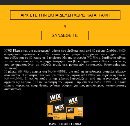
ΑΡΧΙΣΤΕ ΤΗΝ ΕΚΠΑΙΔΕΥΣΗ ΧΩΡΙΣ ΚΑΤΑΓΡΑΦΗ
ή
ΣΥΝΔΕΘΕΙΤΕ
Η
WIX Filters
είναι μια αμερικανική μάρκα που ιδρύθηκε πριν από 80 χρόνια. Διαθέτει 16.000
διαφορετικά προϊόντα και 210 εκατομμύρια φίλτρα παράγονται κάθε χρόνο και
αποστέλλονται σε 80 χώρες σε 5 ηπείρους. Με την επωνυμία WIX Filters, διατίθενται φίλτρα
για επιβατικά αυτοκίνητα, φορτηγά, λεωφορεία και βαριά μηχανήματα καθώς και συσκευές
που χρησιμοποιούνται σε πολλούς τομείς (π.χ. μεταφορών, κατασκευών, δασοκομίας και
ναυτιλίας).
Η μάρκα WIX Filters ανήκει στη MANN+HUMMEL, μία από τις μεγαλύτερες εταιρείες φίλτρων
στον κόσμο. Η ποιότητα όλων των προϊόντων της μάρκας WIX Filters είναι εγγυημένη από τη
MANN+HUMMEL. Η υψηλή ποιότητα της μάρκας διασφαλίζεται από την τεχνογνωσία του
αρχικού εξοπλισμού (OE) του ιδιοκτήτη της μάρκας - την εταιρεία MANN+HUMMEL, η οποία
είναι ο κορυφαίος προμηθευτής γνήσιων φίλτρων για τoυς μεγαλύτερους κατασκευαστές
αυτοκινήτων.
MANN+HUMMEL FT Poland
Εταιρία περιορισμένης ευθύνης - κεφαλαιουχική εταιρεία