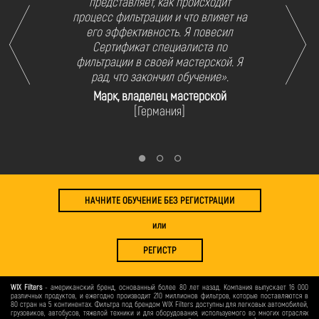
представляет, как происходит
процесс фильтрации и что влияет на
его эффективность. Я повесил
Сертификат специалиста по
фильтрации в своей мастерской. Я
рад, что закончил обучение».
Марк, владелец мастерской
[Германия]
НАЧНИТЕ ОБУЧЕНИЕ БЕЗ РЕГИСТРАЦИИ
или
РЕГИСТР
WIX Filters
- американский бренд, основанный более 80 лет назад. Компания выпускает 16 000
различных продуктов, и ежегодно производит 210 миллионов фильтров, которые поставляются в
80 стран на 5 континентах. Фильтра под брендом WIX Filters доступны для легковых автомобилей,
грузовиков, автобусов, тяжелой техники и для оборудования, используемого во многих отраслях